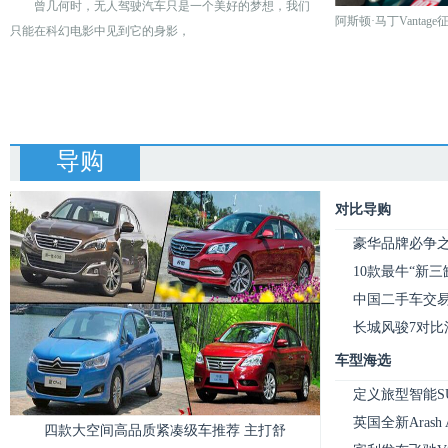
曾几何时，无人驾驶汽车只是一个美好的梦想，我们
阿斯顿·马丁Vantage
只能在科幻电影中见到它的身影，
导购
对比导购
豪华品牌必争之
10款最牛“新
中国二手车交
长城风骏7对比
车型海选
定义旅型智能SU
英国全新Arash
四款大空间高品质紧凑级车推荐 主打舒