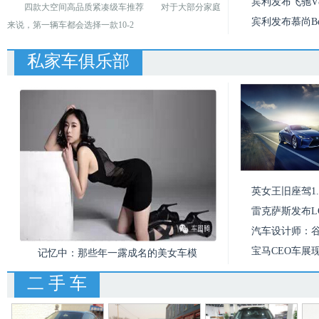
宾利发布飞驰V8
四款大空间高品质紧凑级车推荐 对于大部分家庭
宾利发布慕尚Be
来说，第一辆车都会选择一款10-2
私家车俱乐部
英女王旧座驾1
雷克萨斯发布LC
汽车设计师：
宝马CEO车展
记忆中：那些年一露成名的美女车模
二 手 车