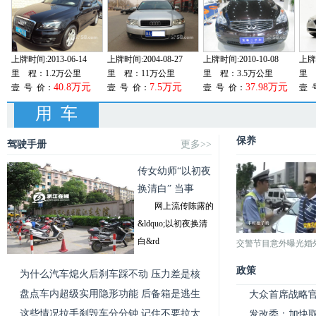
上牌时间:2013-06-14
上牌时间:2004-08-27
上牌时间:2010-10-08
上牌时
里 程：1.2万公里
里 程：11万公里
里 程：3.5万公里
里 
40.8万元
7.5万元
37.98万元
壹 号 价：
壹 号 价：
壹 号 价：
壹 
用 车
保养
驾驶手册
更多>>
传女幼师“以初夜
换清白” 当事
网上流传陈露的
&ldquo;以初夜换清
白&rd
交警节目意外曝光婚
政策
为什么汽车熄火后刹车踩不动 压力差是核
盘点车内超级实用隐形功能 后备箱是逃生
大众首席战略官
这些情况拉手刹毁车分分钟 记住不要拉太
发改委：加快