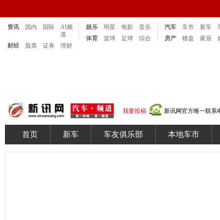
资讯
国内
国际
AI频
娱乐
明星
电影
音乐
汽车
车市
新车
道
体育
篮球
足球
综合
房产
楼盘
家居
财经
股票
证券
理财
我要投稿
新讯网官方唯一联系电话：
首页
新车
车友俱乐部
本地车市