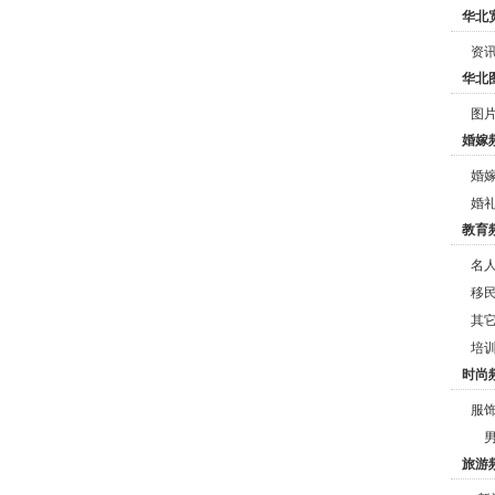
华北
资
华北
图
婚嫁
婚
婚
教育
名
移
其
培
时尚
服
旅游