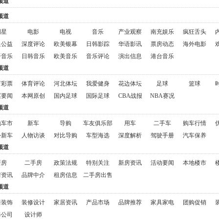
频道
频道
明星
电影
电视
音乐
产业观察
南充娱乐
疯狂舌头
星公益
深度评论
欧美银幕
日韩影踪
华语影讯
票房动态
海外电影
语音乐
日韩音乐
欧美音乐
音乐评论
演出信息
港台音乐
频道
育彩票
体育评论
河北体坛
我爱健身
花边体坛
足球
篮球
赵要闻
本网原创
国内足球
国际足球
CBA战报
NBA赛况
频道
地车市
新车
导购
车友俱乐部
用车
二手车
购车行情
外新车
人物访谈
对比导购
车型海选
深度解析
驾驶手册
汽车保养
频道
新房
二手房
政策法规
特别关注
新房资讯
活动要闻
本地楼市
房资讯
品牌中介
租房信息
二手房出售
频道
居装饰
装修设计
家居资讯
产品市场
品牌推荐
家具家电
团购促销
修公司
设计师