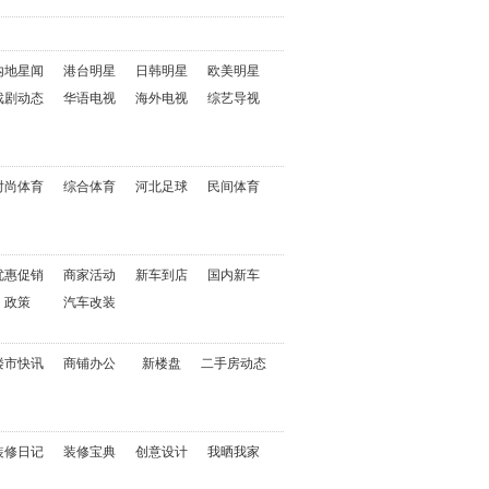
内地星闻
港台明星
日韩明星
欧美明星
戏剧动态
华语电视
海外电视
综艺导视
时尚体育
综合体育
河北足球
民间体育
优惠促销
商家活动
新车到店
国内新车
政策
汽车改装
楼市快讯
商铺办公
新楼盘
二手房动态
装修日记
装修宝典
创意设计
我晒我家