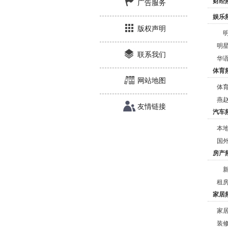
财经
广告服务
娱乐
版权声明
明
联系我们
华
体育
网站地图
体
燕
友情链接
汽车
本
国
房产
租
家居
家
装