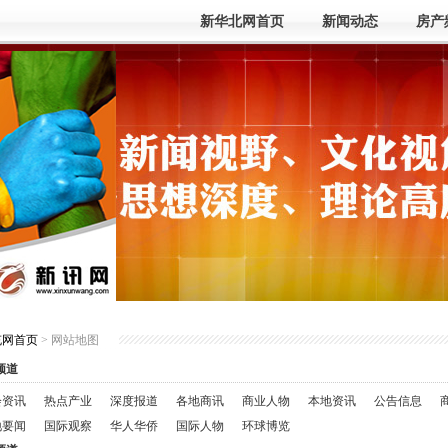
新华北网首页
新闻动态
房产
充网首页
> 网站地图
频道
会资讯
热点产业
深度报道
各地商讯
商业人物
本地资讯
公告信息
地要闻
国际观察
华人华侨
国际人物
环球博览