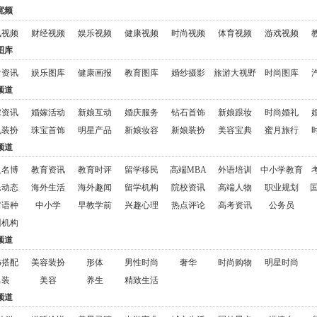
宽频
讯视频
财经视频
娱乐视频
健康视频
时尚视频
体育视频
游戏视频
图库
片资讯
娱乐图库
健康画报
教育图库
婚纱摄影
旅游大视野
时尚图库
频道
嫁资讯
婚嫁活动
新娘互动
婚庆服务
钻石首饰
新娘跟妆
时尚婚礼
礼装扮
珠宝首饰
明星产品
新娘妆容
新娘装扮
美容宝典
蜜月旅行
频道
人名博
教育资讯
教育时评
留学移民
高端MBA
外语培训
中小学教育
民动态
海外生活
海外趣闻
留学机构
院校资讯
高端人物
职业规划
它语种
中小学
早教学前
兴趣心理
热点评论
高考资讯
公务员
训机构
频道
饰搭配
美容装扮
形体
男性时尚
奢华
时尚购物
明星时尚
男装
美容
养生
精致生活
频道