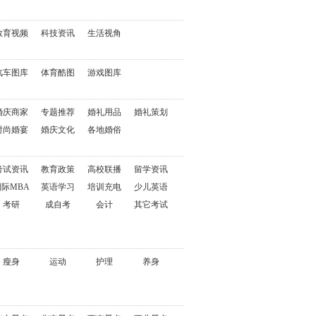
教育视频
科技资讯
生活视角
汽车图库
体育酷图
游戏图库
婚庆商家
专题推荐
婚礼用品
婚礼策划
时尚婚宴
婚庆文化
各地婚俗
考试资讯
教育政策
高校联播
留学资讯
国际MBA
英语学习
培训充电
少儿英语
考研
成自考
会计
其它考试
瘦身
运动
护理
养身